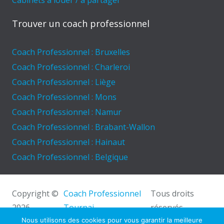
Cabinets à louer / à partager
Trouver un coach professionnel
Coach Professionnel : Bruxelles
Coach Professionnel : Charleroi
Coach Professionnel : Liège
Coach Professionnel : Mons
Coach Professionnel : Namur
Coach Professionnel : Brabant-Wallon
Coach Professionnel : Hainaut
Coach Professionnel : Belgique
Copyright ©
Coach Professionnel
Tous droits
2026
Tournai.
réservés.
Powered by
Privium – Des services qui soutiennent
Nous utilisons des cookies pour vous garantir la meilleure