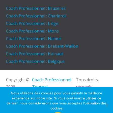
Coach Professionnel : Bruxelles
Coach Professionnel : Charleroi
Coach Professionnel : Liège
Coach Professionnel : Mons
Coach Professionnel : Namur
Coach Professionnel : Brabant-Wallon
Coach Professionnel : Hainaut
Coach Professionnel : Belgique
Copyright ©
Coach Professionnel
Tous droits
2026
Tournai.
réservés.
Powered by
Privium – Des services qui soutiennent
Nous utilisons des cookies pour vous garantir la meilleure
expérience sur notre site. Si vous continuez à utiliser ce
vos soins. Pour psychologues, psychotherapeutes et
dernier, nous considérerons que vous acceptez l'utilisation des
hypnotherapeutes.
cookies